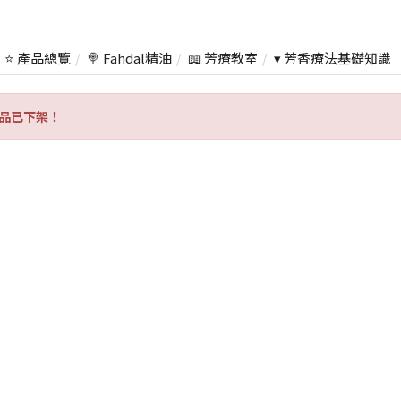
⭐ 產品總覽
🍭 Fahdal精油
📖 芳療教室
▾ 芳香療法基礎知識
品已下架！