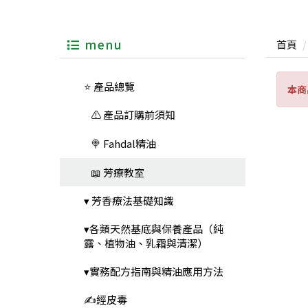
menu
首頁
⭐ 產品總覽
本商
⚠️ 產品訂購前須知
🍭 Fahdal精油
📖 芳療教室
▾ 芳香療法基礎知識
▾各類天然基底與保養產品（純
露、植物油、乳霜與清潔）
▾實務配方指南與精油應用方法
✍️經皮毒