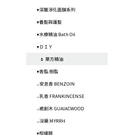
▾深層淨化面膜系列
▾養髮與護髮
▾水療精油 Bath Oil
▾ＤＩＹ
🌷 單方精油
▾香脂.樹脂
⌵安息香 BENZOIN
⌵乳香 FRANKINCENSE
⌵癒創木 GUAIACWOOD
⌵沒藥 MYRRH
▾柑橘類