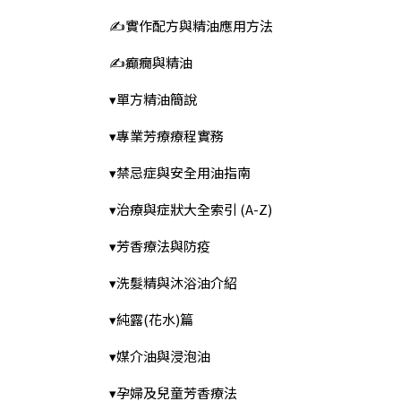
✍️實作配方與精油應用方法
✍️癲癇與精油
▾單方精油簡說
▾專業芳療療程實務
▾禁忌症與安全用油指南
▾治療與症狀大全索引 (A-Z)
▾芳香療法與防疫
▾洗髮精與沐浴油介紹
▾純露(花水)篇
▾媒介油與浸泡油
▾孕婦及兒童芳香療法