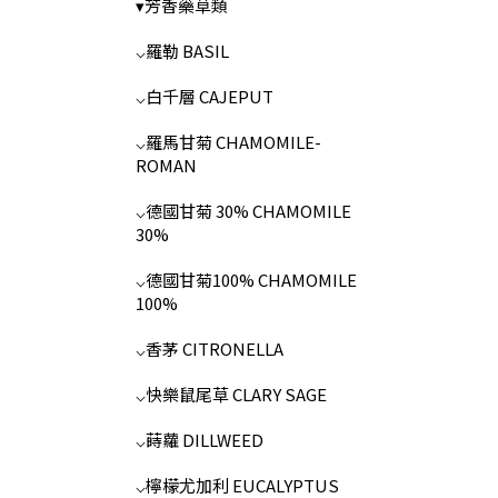
▾芳香藥草類
⌵羅勒 BASIL
⌵白千層 CAJEPUT
⌵羅馬甘菊 CHAMOMILE-
ROMAN
⌵德國甘菊 30% CHAMOMILE
30%
⌵德國甘菊100% CHAMOMILE
100%
⌵香茅 CITRONELLA
⌵快樂鼠尾草 CLARY SAGE
⌵蒔蘿 DILLWEED
⌵檸檬尤加利 EUCALYPTUS