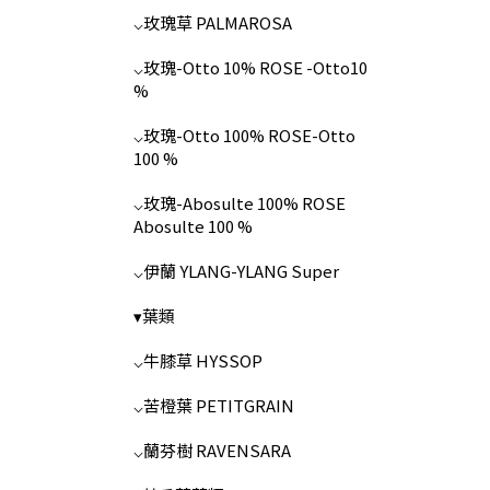
⌵玫瑰草 PALMAROSA
⌵玫瑰-Otto 10% ROSE -Otto10
%
⌵玫瑰-Otto 100% ROSE-Otto
100 %
⌵玫瑰-Abosulte 100% ROSE
Abosulte 100 %
⌵伊蘭 YLANG-YLANG Super
▾葉類
⌵牛膝草 HYSSOP
⌵苦橙葉 PETITGRAIN
⌵蘭芬樹 RAVENSARA