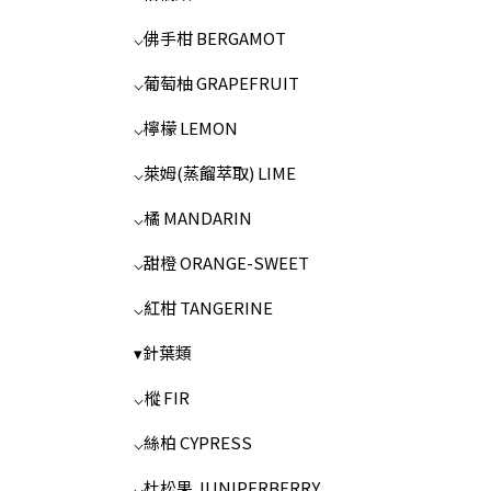
⌵佛手柑 BERGAMOT
⌵葡萄柚 GRAPEFRUIT
⌵檸檬 LEMON
⌵萊姆(蒸餾萃取) LIME
⌵橘 MANDARIN
⌵甜橙 ORANGE-SWEET
⌵紅柑 TANGERINE
▾針葉類
⌵樅 FIR
⌵絲柏 CYPRESS
⌵杜松果 JUNIPERBERRY