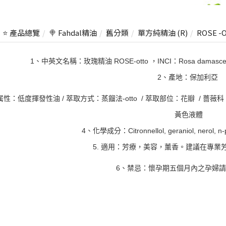
⭐ 產品總覽
🍭 Fahdal精油
舊分類
單方純精油 (R)
ROSE -
1、中英文名稱：玫瑰精油 ROSE-otto ，INCI：Rosa damascena 1
2、產地：保加利亞
性：低度揮發性油 / 萃取方式：蒸餾法-otto / 萃取部位：花瓣 / 薔薇科 . 
黃色液體
4、化學成分：Citronnellol, geraniol, nerol, n-p
5. 適用：芳療，美容，薰香。建議在專業
6、禁忌：懷孕期五個月內之孕婦