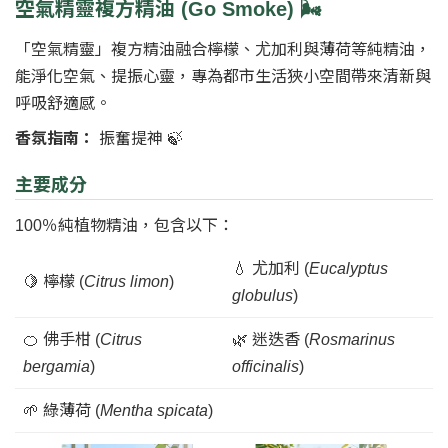
空氣精靈複方精油 (Go Smoke) 🌬️
「空氣精靈」複方精油融合檸檬、尤加利與薄荷等純精油，
能淨化空氣、提振心靈，專為都市生活狹小空間帶來清新與
呼吸舒適感。
香氛指南：
振奮提神 🍃
主要成分
100％純植物精油，包含以下：
💧 尤加利 (
Eucalyptus
🍋 檸檬 (
Citrus limon
)
globulus
)
🍊 佛手柑 (
Citrus
🌿 迷迭香 (
Rosmarinus
bergamia
)
officinalis
)
🌱 綠薄荷 (
Mentha spicata
)