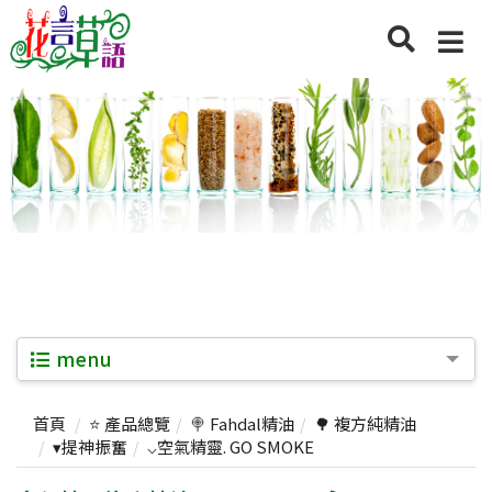
menu
首頁
⭐ 產品總覽
🍭 Fahdal精油
🌳 複方純精油
▾提神振奮
⌵空氣精靈. GO SMOKE