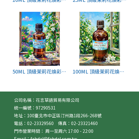
50ML 頂級茉莉花煥彩潤膚按摩油
100ML 頂級茉莉花煥彩潤膚按摩油
公司名稱：花言草語貿易有限公司
統一編號：97290531
地址：100臺北市中正區汀州路1段266-268號
電話：02-23329560 傳真：02-23321460
門市營業時間： 周一至周六 17:00 - 22:00
Email：fahdal@fahdal.com.tw