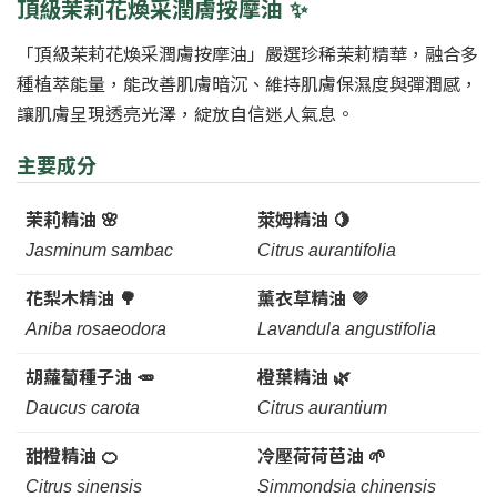
頂級茉莉花煥采潤膚按摩油 ✨
「頂級茉莉花煥采潤膚按摩油」嚴選珍稀茉莉精華，融合多
種植萃能量，能改善肌膚暗沉、維持肌膚保濕度與彈潤感，
讓肌膚呈現透亮光澤，綻放自信迷人氣息。
主要成分
茉莉精油 🌸
萊姆精油 🍋
Jasminum sambac
Citrus aurantifolia
花梨木精油 🌳
薰衣草精油 💜
Aniba rosaeodora
Lavandula angustifolia
胡蘿蔔種子油 🥕
橙葉精油 🌿
Daucus carota
Citrus aurantium
甜橙精油 🍊
冷壓荷荷芭油 🌱
Citrus sinensis
Simmondsia chinensis