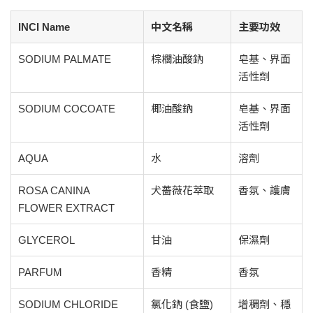
INCI Name
中文名稱
主要功效
SODIUM PALMATE
棕櫚油酸鈉
皂基、界面
活性劑
SODIUM COCOATE
椰油酸鈉
皂基、界面
活性劑
AQUA
水
溶劑
ROSA CANINA
犬薔薇花萃取
香氛、護膚
FLOWER EXTRACT
GLYCEROL
甘油
保濕劑
PARFUM
香精
香氛
SODIUM CHLORIDE
氯化鈉 (食鹽)
增稠劑、穩