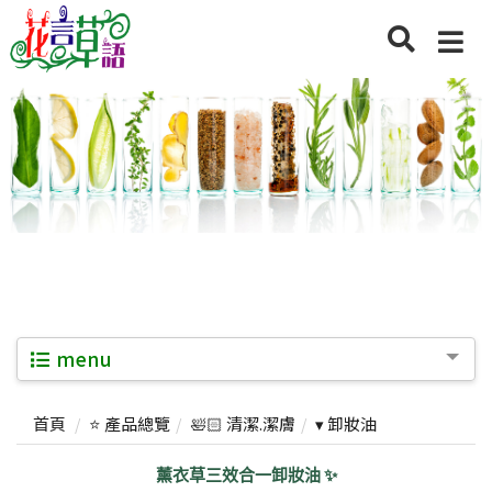
menu
首頁
⭐ 產品總覽
🛀🏻 清潔.潔膚
▾ 卸妝油
薰衣草三效合一卸妝油 ✨