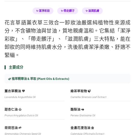
✨ 潔淨彩妝
✨ 帶走髒汙
✨ 滋潤肌膚
花言草語薰衣草三效合一卸妝油嚴選純植物性來源成
分，不含礦物油與甘油，質地親膚溫和。它集結「潔淨
彩妝」、「帶走髒汙」、「滋潤肌膚」三大特點，能在
卸妝的同時維持肌膚水分，洗後肌膚潔淨柔嫩、舒適不
緊繃。
主要成分
🌿 植萃精華油 & 萃取 (Plant Oils & Extracts)
薰衣草精油 💜
綠茶萃取物 🍃
Lavandula Angustifolia Oil
Camellia Sinensis Leaf Extract
甜杏仁油 🌰
酪梨油 🥑
Prunus Amygdalus Dulcis Oil
Persea Gratissima Oil
荷荷芭油 🌱
金盞花浸泡油 🌼
Simmondsia Chinensis Seed Oil
Calendula Officinalis Extract