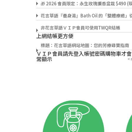
🎁 2026 會員限定：永生玫瑰擴香盆栽 $490 (現省$200) 
花言草語『養身湯』Bath Oil 的「整體療癒」從最基本的『成分』開始。(需先登入VIP會員帳密
非花言草語ＶＩＰ會員可使用TWQR結帳
上網結帳更方便
標題：花言草語網站地圖：您的芳療尋寶指南
ＶＩＰ會員請先登入帳號密碼購物車才會
常顯示
< 
茉莉花精油CO2 萃取 vs. 溶劑萃取
大自然的療癒～薰衣草的魔法旅程，從田野到瓶中精華
YouTube 影片