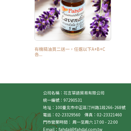
有機精油買二送一，任選以下A+B+C
各...
公司名稱：花言草語貿易有限公司
統一編號：97290531
地址：100臺北市中正區汀州路1段266-268號
電話：02-23329560 傳真：02-23321460
門市營業時間： 周一至周六 17:00 - 22:00
Email：fahdal@fahdal.com.tw