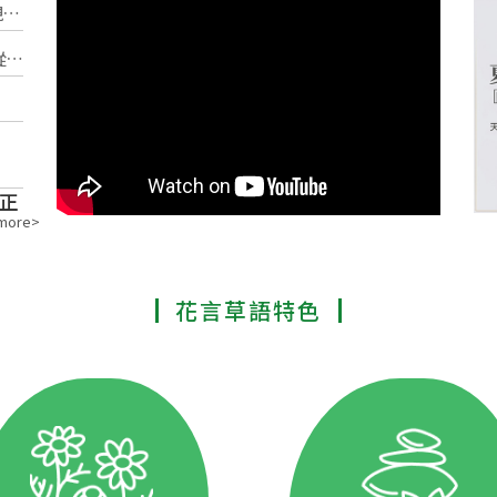

)
正
more>
。
花言草語特色