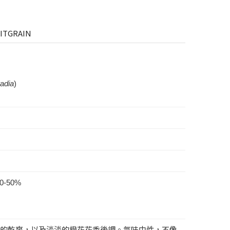
ITGRAIN
radia
)
40-50%
的乾爽，以及淡淡的橙花花香後調。氣味中性，不像