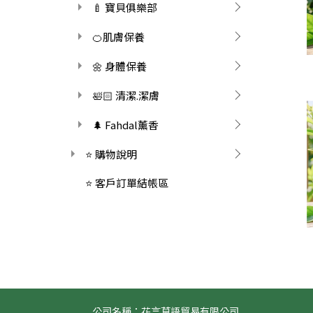
🍼 寶貝俱樂部
🍊肌膚保養
🌼 身體保養
🛀🏻 清潔.潔膚
🌲 Fahdal薰香
⭐ 購物說明
⭐ 客戶訂單結帳區
公司名稱：花言草語貿易有限公司