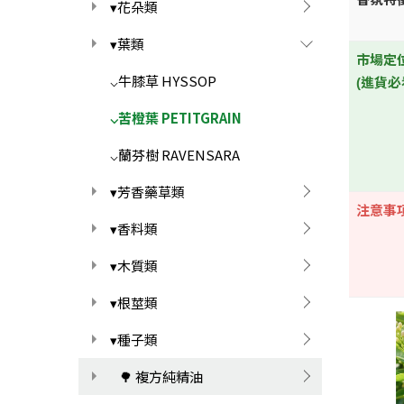
▾花朵類
▾葉類
市場定
⌵牛膝草 HYSSOP
(進貨必
⌵苦橙葉 PETITGRAIN
⌵蘭芬樹 RAVENSARA
▾芳香藥草類
注意事
▾香料類
▾木質類
▾根莖類
▾種子類
🌳 複方純精油