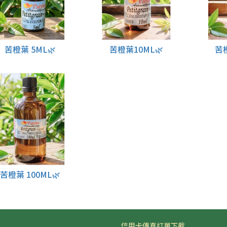
苦橙葉 5ML🌿
苦橙葉10ML🌿
苦橙
苦橙葉 100ML🌿
信用卡傳真訂單下載