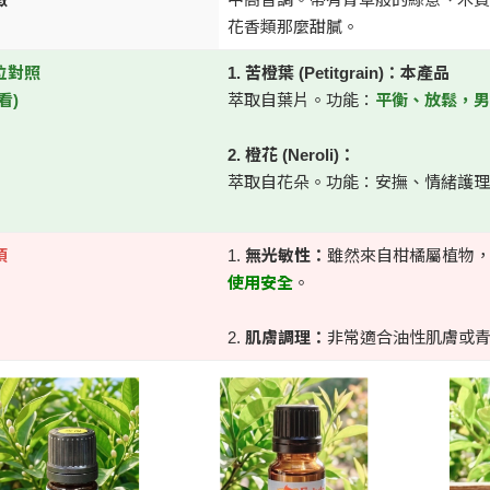
花香類那麼甜膩。
位對照
1. 苦橙葉 (Petitgrain)：本產品
看)
萃取自葉片。功能：
平衡、放鬆，男
2. 橙花 (Neroli)：
萃取自花朵。功能：安撫、情緒護理
項
1.
無光敏性：
雖然來自柑橘屬植物
使用安全
。
2.
肌膚調理：
非常適合油性肌膚或