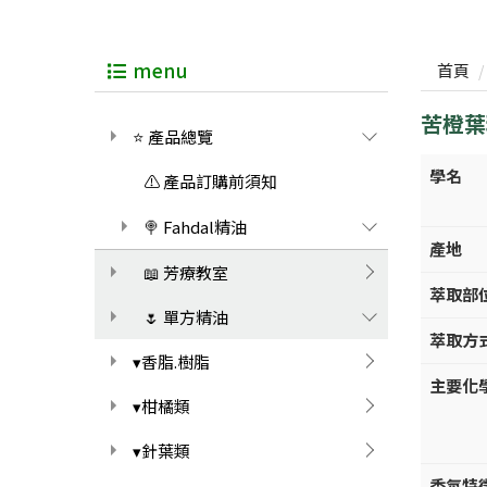
menu
首頁
苦橙葉精油
⭐ 產品總覽
學名
⚠️ 產品訂購前須知
🍭 Fahdal精油
產地
📖 芳療教室
萃取部
🌷 單方精油
萃取方
▾香脂.樹脂
主要化
▾柑橘類
▾針葉類
香氛特