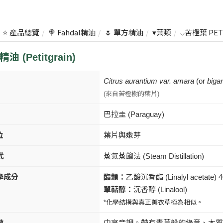
⭐ 產品總覽
🍭 Fahdal精油
🌷 單方精油
▾葉類
⌵苦橙葉 PET
 (Petitgrain)
Citrus aurantium var. amara
(or
biga
(來自苦橙樹的葉片)
巴拉圭 (Paraguay)
位
葉片與嫩芽
式
蒸氣蒸餾法 (Steam Distillation)
學成分
酯類：
乙酸沉香酯 (Linalyl acetate) 
單萜醇：
沉香醇 (Linalool)
*化學結構與真正薰衣草極為相似。
徵
中高音調。帶有青草般的綠意、木質