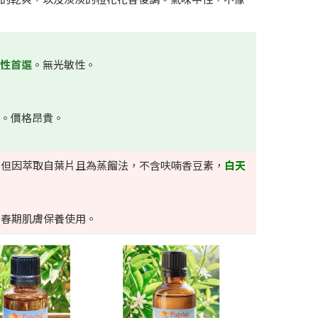
性首選
。無光敏性。
。價格昂貴。
，但因萃取自葉片且為蒸餾法，不含呋喃香豆素，
白天
青春期肌膚保養使用。