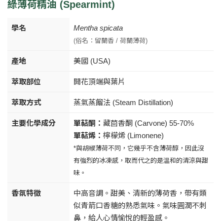
綠薄荷精油 (Spearmint)
學名
Mentha spicata
(俗名：留蘭香 / 荷蘭薄荷)
產地
美國 (USA)
萃取部位
開花頂端與葉片
萃取方式
蒸氣蒸餾法 (Steam Distillation)
主要化學成分
單萜酮：
藏茴香酮 (Carvone) 55-70%
單萜烯：
檸檬烯 (Limonene)
*與胡椒薄荷不同，它幾乎不含薄荷醇，因此沒
有強烈的冰凍感，取而代之的是溫和的清涼與甜
味。
香氛特徵
中高音調。甜美、清新的薄荷香，帶有類
似青箭口香糖的熟悉氣味。氣味圓潤不刺
鼻，給人心情愉悅的輕盈感。