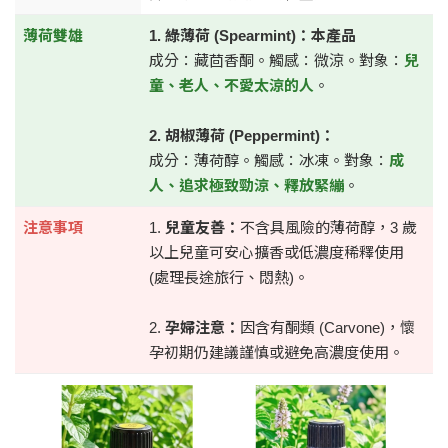
薄荷雙雄
1. 綠薄荷 (Spearmint)：本產品
成分：藏茴香酮。觸感：微涼。對象：
兒
童、老人、不愛太涼的人
。
2. 胡椒薄荷 (Peppermint)：
成分：薄荷醇。觸感：冰凍。對象：
成
人、追求極致勁涼、釋放緊繃
。
注意事項
1.
兒童友善：
不含具風險的薄荷醇，3 歲
以上兒童可安心擴香或低濃度稀釋使用
(處理長途旅行、悶熱)。
2.
孕婦注意：
因含有酮類 (Carvone)，懷
孕初期仍建議謹慎或避免高濃度使用。