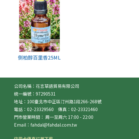
側柏醇百里香25ML
公司名稱：花言草語貿易有限公司
統一編號：97290531
地址：100臺北市中正區汀州路1段266-268號
電話：02-23329560 傳真：02-23321460
門市營業時間： 周一至周六 17:00 - 22:00
Email：fahdal@fahdal.com.tw
信用卡傳真訂單下載