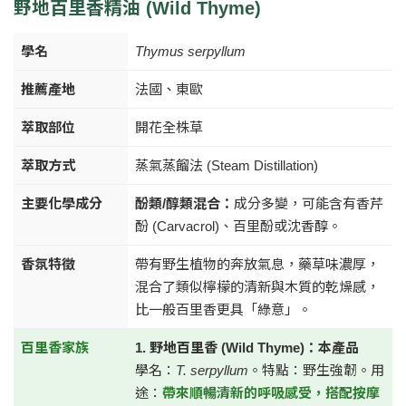
野地百里香精油 (Wild Thyme)
學名
Thymus serpyllum
推薦產地
法國、東歐
萃取部位
開花全株草
萃取方式
蒸氣蒸餾法 (Steam Distillation)
主要化學成分
酚類/醇類混合：
成分多變，可能含有香芹
酚 (Carvacrol)、百里酚或沈香醇。
香氛特徵
帶有野生植物的奔放氣息，藥草味濃厚，
混合了類似檸檬的清新與木質的乾燥感，
比一般百里香更具「綠意」。
百里香家族
1. 野地百里香 (Wild Thyme)：本產品
學名：
T. serpyllum
。特點：野生強韌。用
途：
帶來順暢清新的呼吸感受，搭配按摩