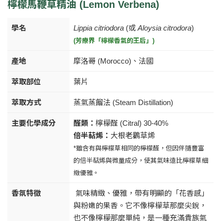
檸檬馬鞭草精油 (Lemon Verbena)
學名
Lippia citriodora
(或
Aloysia citrodora
)
(芳療界「檸檬香氣的王后」)
產地
摩洛哥 (Morocco)、法國
萃取部位
葉片
萃取方式
蒸氣蒸餾法 (Steam Distillation)
主要化學成分
醛類：
檸檬醛 (Citral) 30-40%
倍半萜烯：
大根老鸛草烯
*雖含有與檸檬草相同的檸檬醛，但因伴隨豐富
的倍半萜烯與微量成分，使其氣味遠比檸檬草細
緻優雅。
香氛特徵
氣味精緻、優雅，帶有明顯的「花香感」
與粉嫩的果香。它不像檸檬草那麼尖銳，
也不像檸檬那麼單純，是一種充滿貴族氣