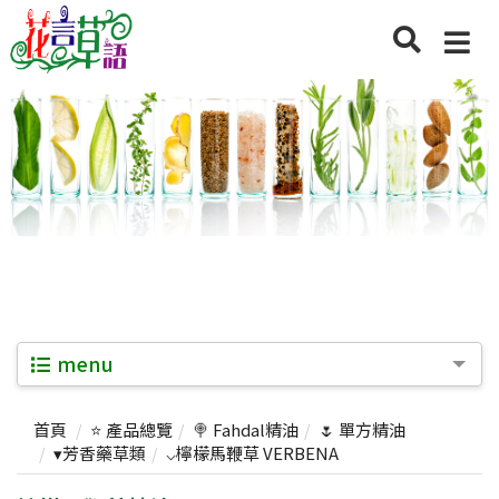
menu
首頁
⭐ 產品總覽
🍭 Fahdal精油
🌷 單方精油
▾芳香藥草類
⌵檸檬馬鞭草 VERBENA