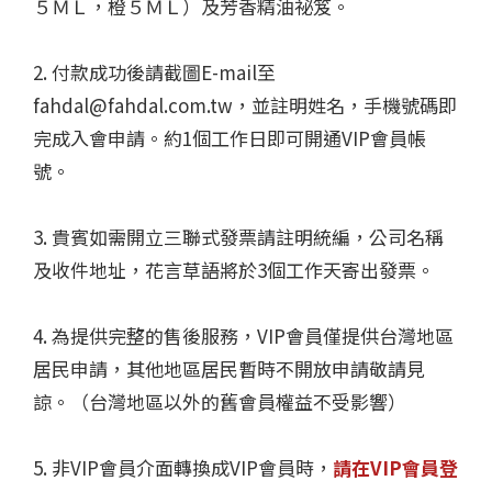
５ＭＬ，橙５ＭＬ）及芳香精油祕笈。
2. 付款成功後請截圖E-mail至
fahdal@fahdal.com.tw，並註明姓名，手機號碼即
完成入會申請。約1個工作日即可開通VIP會員帳
號。
3. 貴賓如需開立三聯式發票請註明統編，公司名稱
及收件地址，花言草語將於3個工作天寄出發票。
4. 為提供完整的售後服務，VIP會員僅提供台灣地區
居民申請，其他地區居民暫時不開放申請敬請見
諒。（台灣地區以外的舊會員權益不受影響）
5. 非VIP會員介面轉換成VIP會員時，
請在VIP會員登