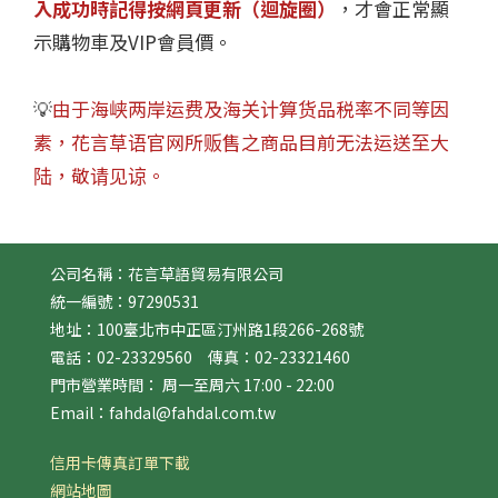
入成功時記得按網頁更新（迴旋圈）
，才會正常顯
示購物車及VIP會員價。
💡
由于海峡两岸运费及海关计算货品税率不同等因
素，花言草语官网所贩售之商品目前无法运送至大
陆，敬请见谅。
公司名稱：花言草語貿易有限公司
統一編號：97290531
地址：100臺北市中正區汀州路1段266-268號
電話：02-23329560 傳真：02-23321460
門市營業時間： 周一至周六 17:00 - 22:00
Email：fahdal@fahdal.com.tw
信用卡傳真訂單下載
網站地圖