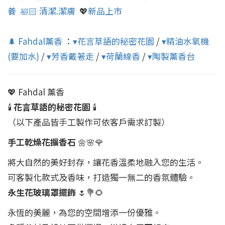
養
🛀🏻 清潔.潔膚
💖
新品上市
🌲 Fahdal薰香
：
▾花言草語的秘密花園
/
▾精油水氧機
(要加水)
/
▾芳香戴著走
/
▾荷蘭線香
/
▾陶製薰香台
💖 Fahdal 薰香
🕯️
花言草語的秘密花園
🕯️
（以下產品皆手工製作可依客戶需求訂製）
手工乾燥花擴香石
🌼🌸🌹
將大自然的美好封存，讓花香溫柔地融入您的生活。
可客製化款式及香味，打造獨一無二的香氛體驗。
永生花玻璃罩擺飾
🌷💐🌻
永恆的美麗，為您的空間增添一份優雅。