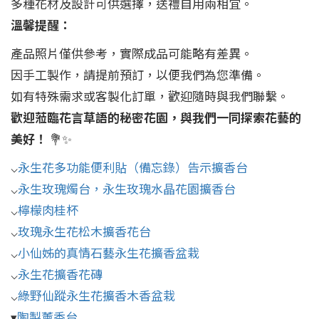
多種花材及設計可供選擇，送禮自用兩相宜。
溫馨提醒：
產品照片僅供參考，實際成品可能略有差異。
因手工製作，請提前預訂，以便我們為您準備。
如有特殊需求或客製化訂單，歡迎隨時與我們聯繫。
歡迎蒞臨花言草語的秘密花園，與我們一同探索花藝的
美好！
💐✨
⌵
永生花多功能便利貼（備忘錄）告示擴香台
⌵
永生玫瑰燭台，永生玫瑰水晶花園擴香台
⌵
檸檬肉桂杯
⌵
玫瑰永生花松木擴香花台
⌵
小仙姊的真情石藝永生花擴香盆栽
⌵
永生花擴香花磚
⌵
綠野仙蹤永生花擴香木
香盆栽
▾
陶製薰香台