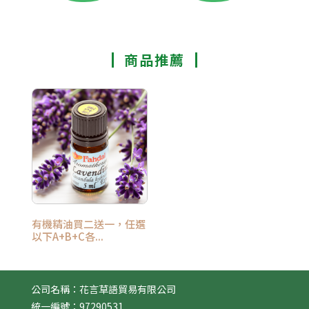
商品推薦
有機精油買二送一，任選
以下A+B+C各...
公司名稱：花言草語貿易有限公司
統一編號：97290531