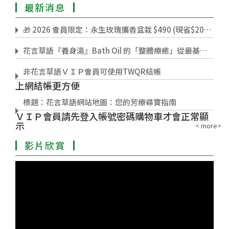
最新消息
🎁 2026 會員限定：永生玫瑰擴香盆栽 $490 (現省$200) 🎄
花言草語『養身湯』Bath Oil 的「整體療癒」從最基本的『成分』開始。(需先登入VIP會員帳密)
非花言草語ＶＩＰ會員可使用TWQR結帳
上網結帳更方便
標題：花言草語網站地圖：您的芳療尋寶指南
ＶＩＰ會員請先登入帳號密碼購物車才會正常顯
示
< more>
茉莉花精油CO2 萃取 vs. 溶劑萃取
影片欣賞
大自然的療癒～薰衣草的魔法旅程，從田野到瓶中精華。
YouTube 影片