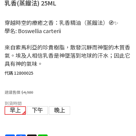
乳香(蒸餾法) 25ML
穿越時空的療癒之香：乳香精油（蒸餾法）🧭✨
學名: Boswellia carterii
來自索馬利亞的珍貴樹脂，散發沉靜而神聖的木質香
氣。埃及人相信乳香是神墜落到地球的汗水；因此它
具有神的氣味。
代碼
12800025
建議售價
$4,980
到貨時間
早上
下午
晚上