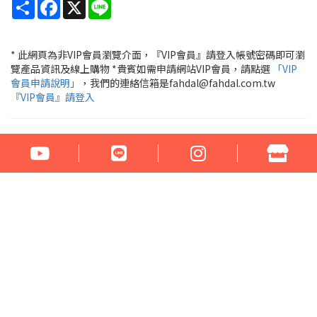
Share
Facebook
X
Line
* 此網頁為非VIP會員瀏覽介面，『VIP會員』請登入帳號密碼即可瀏
覽產品資訊及線上購物 *貴賓如需申請網站VIP會員，請點選
「VIP
會員申請說明」
，我們的連絡信箱是fahdal@fahdal.com.tw
『VIP會員』請登入
公司名稱：花言草語貿易有限公司
統一編號：97290531
地址：100臺北市中正區汀州路1段266-268號
電話：02-23329560 傳真：02-23321460
門市營業時間： 周一至周六 17:00 - 22:00
Email：fahdal@fahdal.com.tw
信用卡傳真訂單下載
網站地圖