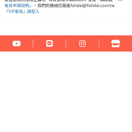
會員申請說明」
，我們的連絡信箱是fahdal@fahdal.com.tw
『VIP會員』請登入
公司名稱：花言草語貿易有限公司
統一編號：97290531
地址：100臺北市中正區汀州路1段266-268號
電話：02-23329560 傳真：02-23321460
門市營業時間： 周一至周六 17:00 - 22:00
Email：fahdal@fahdal.com.tw
信用卡傳真訂單下載
網站地圖
Copyright © 2022 . All rights reserved.
系統平台提供 HiNet 網路開店．企業建站
版