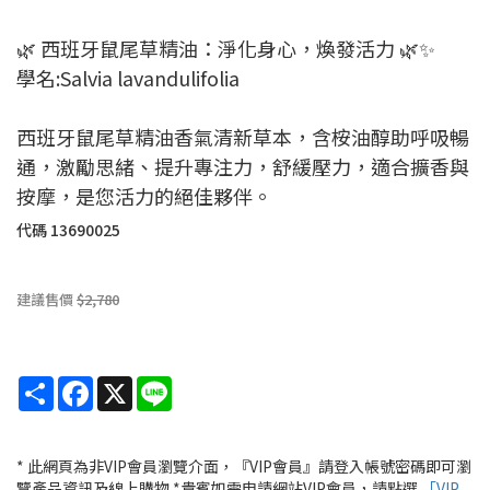
🌿 西班牙鼠尾草精油：淨化身心，煥發活力 🌿✨
學名:Salvia lavandulifolia
西班牙鼠尾草精油香氣清新草本，含桉油醇助呼吸暢
通，激勵思緒、提升專注力，舒緩壓力，適合擴香與
按摩，是您活力的絕佳夥伴。
代碼
13690025
建議售價
$2,780
Share
Facebook
X
Line
* 此網頁為非VIP會員瀏覽介面，『VIP會員』請登入帳號密碼即可瀏
覽產品資訊及線上購物 *貴賓如需申請網站VIP會員，請點選
「VIP