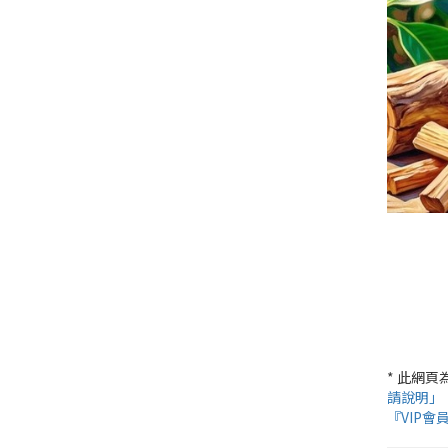
* 此網
請說明」
『VIP會