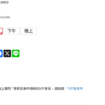
10050
$32,680
下午
晚上
re
Facebook
X
Line
線上購物 *貴賓如需申請網站VIP會員，請點選
「VIP會員申