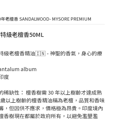
年老檀香 SANDALWOOD- MYSORE PREMIUM
特級老檀香50ML
特級老檀香精油🇮🇳 - 神聖的香氣，身心的療
antalum album
印度
的稀缺性： 檀香樹需 30 年以上樹齡才達成熟
0 歲以上樹齡的檀香精油稱為老檀，品質和香味
籌，但因供不應求，價格極為昂貴。印度境內
檀香樹現在都屬於政府所有，以避免濫墾濫