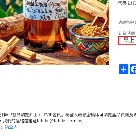
代碼
137
建議售價
到貨時間
早上
Sha
頁為非VIP會員瀏覽介面，『VIP會員』請登入帳號密碼即可瀏覽產品資訊及
，我們的連絡信箱是fahdal@fahdal.com.tw
員』請登入