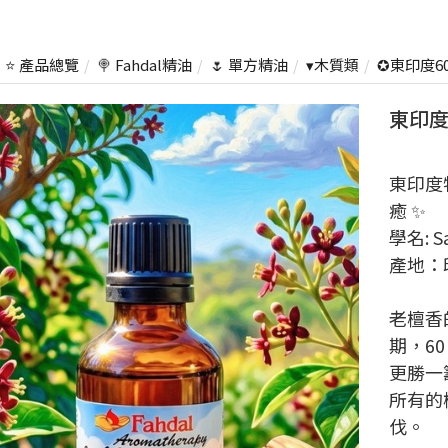
⭐ 產品總覽
🍭 Fahdal精油
🌷 單方精油
▾木質類
✪東印度60
東印度
東印度
癒 ✨
學名: S
產地：
老檀香
期，6
更勝一
所有的
伐。