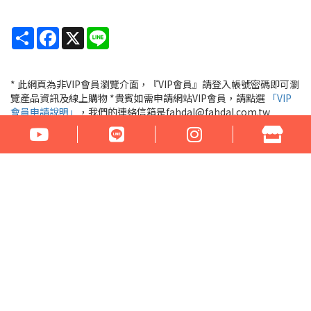
Share
Facebook
X
Line
* 此網頁為非VIP會員瀏覽介面，『VIP會員』請登入帳號密碼即可瀏
覽產品資訊及線上購物 *貴賓如需申請網站VIP會員，請點選
「VIP
會員申請說明」
，我們的連絡信箱是fahdal@fahdal.com.tw
『VIP會員』請登入
公司名稱：花言草語貿易有限公司
統一編號：97290531
地址：100臺北市中正區汀州路1段266-268號
電話：02-23329560 傳真：02-23321460
門市營業時間： 周一至周六 17:00 - 22:00
Email：fahdal@fahdal.com.tw