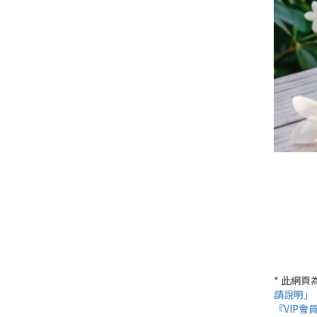
* 此網
請說明」
『VIP會