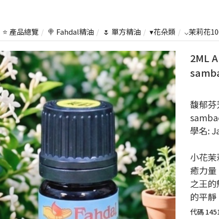
⭐ 產品總覽
🍭 Fahdal精油
🌷 單方精油
▾花朵類
⌵茉莉花100
2ML 
samba
馥郁芬芳
sambac
學名: J
小花茉
癒力量
之王的
的平靜
代碼
145