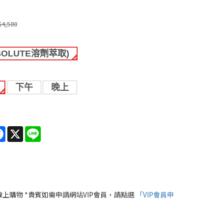
$4,580
SOLUTE溶劑萃取)
下午
晚上
re
Facebook
X
Line
線上購物 *貴賓如需申請網站VIP會員，請點選
「VIP會員申