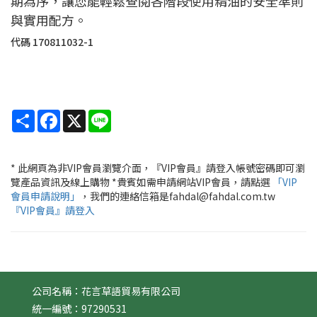
期為序，讓您能輕鬆查閱各階段使用精油的安全準則
與實用配方。
代碼
170811032-1
Share
Facebook
X
Line
* 此網頁為非VIP會員瀏覽介面，『VIP會員』請登入帳號密碼即可瀏
覽產品資訊及線上購物 *貴賓如需申請網站VIP會員，請點選
「VIP
會員申請說明」
，我們的連絡信箱是fahdal@fahdal.com.tw
『VIP會員』請登入
公司名稱：花言草語貿易有限公司
統一編號：97290531