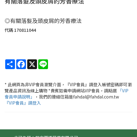
有關落髮及頭皮屑的芳香療法
◎有關落髮及頭皮屑的芳香療法
代碼
170811044
Share
Facebook
X
Line
* 此網頁為非VIP會員瀏覽介面，『VIP會員』請登入帳號密碼即可瀏
覽產品資訊及線上購物 *貴賓如需申請網站VIP會員，請點選
「VIP
會員申請說明」
，我們的連絡信箱是fahdal@fahdal.com.tw
『VIP會員』請登入