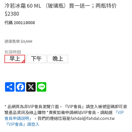
冷若冰霜 60 ML （玻璃瓶）買一送一；两瓶特价
$2380
代碼
200118008
建議售價
$3,560
到貨時間
早上
下午
晚上
Share
Facebook
X
Line
* 此網頁為非VIP會員瀏覽介面，『VIP會員』請登入帳號密碼即可瀏
覽產品資訊及線上購物 *貴賓如需申請網站VIP會員，請點選
「VIP
會員申請說明」
，我們的連絡信箱是fahdal@fahdal.com.tw
『VIP會員』請登入