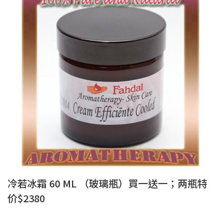
冷若冰霜 60 ML （玻璃瓶）買一送一；两瓶特
价$2380