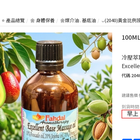
⭐ 產品總覽
🌼 身體保養
🌼媒介油 . 基底油
⌵(2040)黃金比
100
冷壓萃
Excell
代碼
204
建議售價
到貨時間
早上