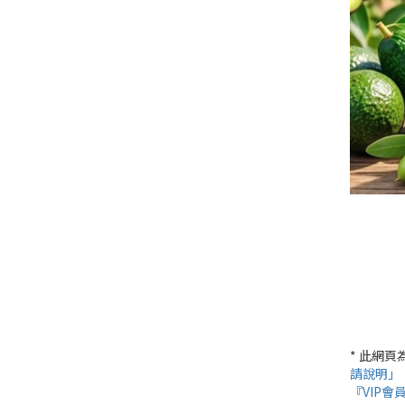
* 此網
請說明」
『VIP會