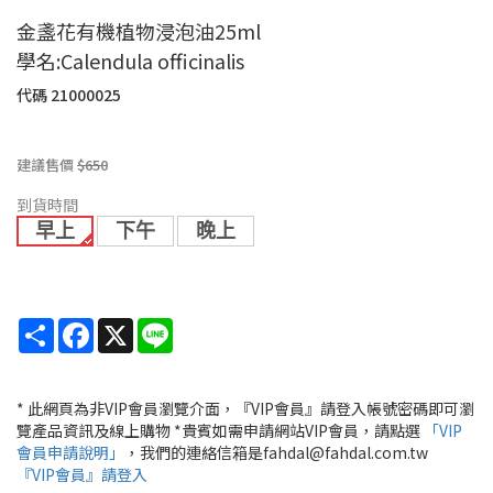
金盞花有機植物浸泡油25ml
學名:Calendula officinalis
代碼
21000025
建議售價
$650
到貨時間
早上
下午
晚上
Share
Facebook
X
Line
* 此網頁為非VIP會員瀏覽介面，『VIP會員』請登入帳號密碼即可瀏
覽產品資訊及線上購物 *貴賓如需申請網站VIP會員，請點選
「VIP
會員申請說明」
，我們的連絡信箱是fahdal@fahdal.com.tw
『VIP會員』請登入