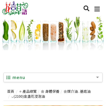
menu
首頁
⭐ 產品總覽
🌼 身體保養
🌼媒介油 . 基底油
⌵(2100)金盞花浸泡油