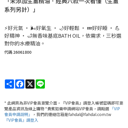
「未添加生薑精油．經典六款一次看懂（生薑
系列另計）」
⚡好元氣 ‧ 🌬️好氧生 ‧ 🌙好輕鬆 ‧ 💤好好睡 ‧ 💪
好精神 ‧ 🛁無香味基底BATH OIL，依需求，三秒選
對你的水療精油。
代碼
26061800
Share
Facebook
X
Line
* 此網頁為非VIP會員瀏覽介面，『VIP會員』請登入帳號密碼即可瀏
覽產品資訊及線上購物 *貴賓如需申請網站VIP會員，請點選
「VIP
會員申請說明」
，我們的連絡信箱是fahdal@fahdal.com.tw
『VIP會員』請登入