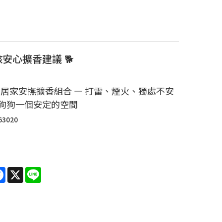
毛孩安心擴香建議 🐕
al 居家安撫擴香組合 — 打雷、煙火、獨處不安
狗狗一個安定的空間
63020
re
Facebook
X
Line