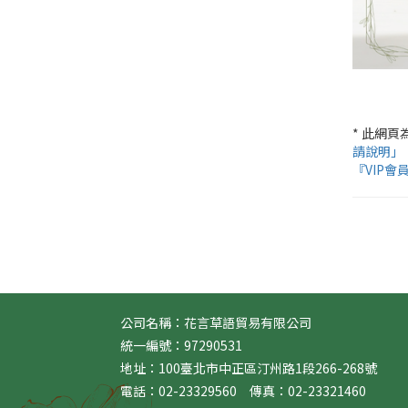
* 此網
請說明」
『VIP會
公司名稱：花言草語貿易有限公司
統一編號：97290531
地址：100臺北市中正區汀州路1段266-268號
電話：02-23329560 傳真：02-23321460