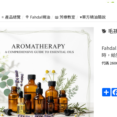
⭐ 產品總覽
🍭 Fahdal精油
📖 芳療教室
▾單方精油簡說
🐕 
Fahd
時，給
代碼
260
Sha