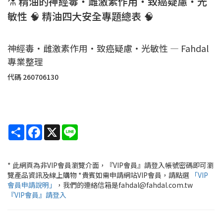
⚗️ 精油的神經毒・雌激素作用・致癌疑慮・光
敏性 🧠 精油四大安全專題總表 🧠
神經毒・雌激素作用・致癌疑慮・光敏性 — Fahdal
專業整理
代碼
260706130
Share
Facebook
X
Line
* 此網頁為非VIP會員瀏覽介面，『VIP會員』請登入帳號密碼即可瀏
覽產品資訊及線上購物 *貴賓如需申請網站VIP會員，請點選
「VIP
會員申請說明」
，我們的連絡信箱是fahdal@fahdal.com.tw
『VIP會員』請登入