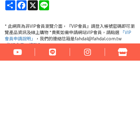
Share
Facebook
X
Line
* 此網頁為非VIP會員瀏覽介面，『VIP會員』請登入帳號密碼即可瀏
覽產品資訊及線上購物 *貴賓如需申請網站VIP會員，請點選
「VIP
會員申請說明」
，我們的連絡信箱是fahdal@fahdal.com.tw
『VIP會員』請登入
公司名稱：花言草語貿易有限公司
統一編號：97290531
地址：100臺北市中正區汀州路1段266-268號
電話：02-23329560 傳真：02-23321460
門市營業時間： 周一至周六 17:00 - 22:00
Email：fahdal@fahdal.com.tw
信用卡傳真訂單下載