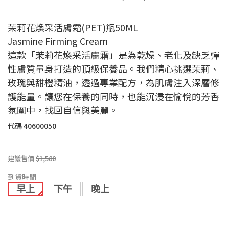
茉莉花煥采活膚霜(PET)瓶50ML
Jasmine Firming Cream
這款「茉莉花煥采活膚霜」是為乾燥、老化及缺乏彈
性膚質量身打造的頂級保養品。我們精心挑選茉莉、
玫瑰與甜橙精油，透過專業配方，為肌膚注入深層修
護能量。讓您在保養的同時，也能沉浸在愉悅的芳香
氛圍中，找回自信與美麗。
代碼
40600050
建議售價
$1,580
到貨時間
早上
下午
晚上