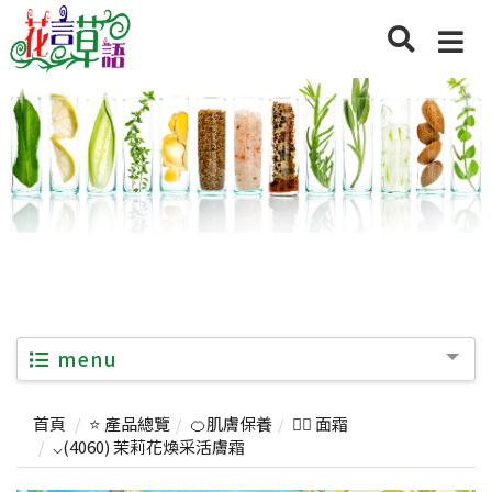
menu
首頁
⭐ 產品總覽
🍊肌膚保養
💆‍♀️ 面霜
⌵(4060) 茉莉花煥采活膚霜