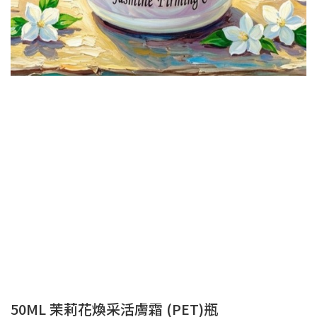
50ML 茉莉花煥采活膚霜 (PET)瓶