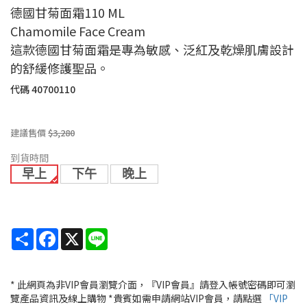
德國甘菊面霜110 ML
Chamomile Face Cream
這款德國甘菊面霜是專為敏感、泛紅及乾燥肌膚設計
的舒緩修護聖品。
代碼
40700110
建議售價
$3,280
到貨時間
早上
下午
晚上
Share
Facebook
X
Line
* 此網頁為非VIP會員瀏覽介面，『VIP會員』請登入帳號密碼即可瀏
覽產品資訊及線上購物 *貴賓如需申請網站VIP會員，請點選
「VIP