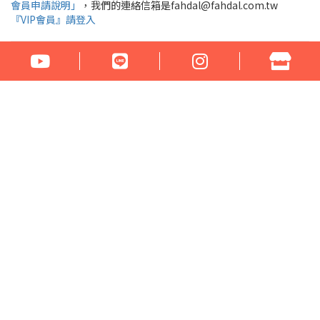
會員申請說明」
，我們的連絡信箱是fahdal@fahdal.com.tw
『VIP會員』請登入
公司名稱：花言草語貿易有限公司
統一編號：97290531
地址：100臺北市中正區汀州路1段266-268號
電話：02-23329560 傳真：02-23321460
門市營業時間： 周一至周六 17:00 - 22:00
Email：fahdal@fahdal.com.tw
信用卡傳真訂單下載
網站地圖
Copyright © 2022 . All rights reserved.
系統平台提供 HiNet 網路開店．企業建站
版
權所有‧請勿轉載