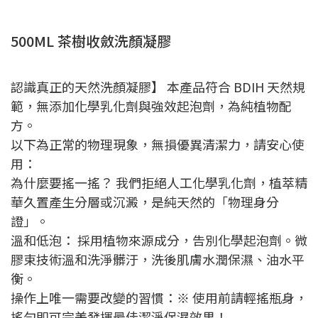
500ML 茶樹收斂洗顏凝膠
認識真正的天然洗顏凝膠】 本產品符合 BDIH 天然規
範，無添加化學乳化劑與強效起泡劑，為純植物配
方。
以下為正常的物理現象，無損優異清潔力，請安心使
用：
為什麼要搖一搖？ 我們拒絕人工化學乳化劑，植萃精
華久置產生分層或沉澱，是純天然的「物理身分
證」。
溫和低泡： 採用植物來源成分，告別化學起泡劑。微
膠束技術溫和洗淨髒汙，洗後肌膚水潤保濕、油水平
衡。
操作上唯一需要改變的習慣：※ 使用前請輕搖瓶身，
搖勻即可完美發揮最佳潔淨保濕效果！