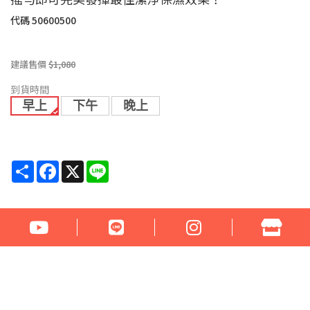
代碼
50600500
建議售價
$1,080
到貨時間
早上
下午
晚上
Share
Facebook
X
Line
* 此網頁為非VIP會員瀏覽介面，『VIP會員』請登入帳號密碼即可瀏
覽產品資訊及線上購物 *貴賓如需申請網站VIP會員，請點選
「VIP
會員申請說明」
，我們的連絡信箱是fahdal@fahdal.com.tw
『VIP會員』請登入