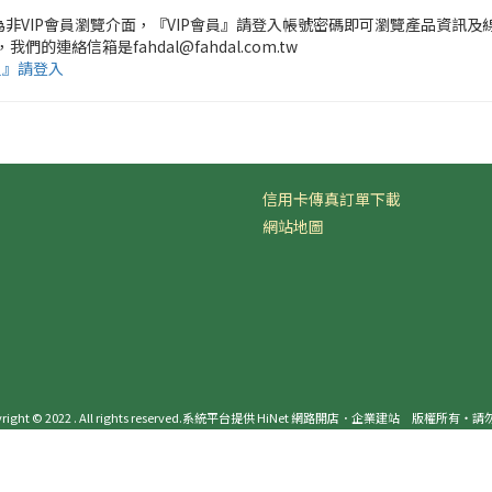
頁為非VIP會員瀏覽介面，『VIP會員』請登入帳號密碼即可瀏覽產品資訊及
，我們的連絡信箱是fahdal@fahdal.com.tw
員』請登入
信用卡傳真訂單下載
網站地圖
ight © 2022 . All rights reserved.
系統平台提供 HiNet 網路開店．企業建站
版權所有‧請