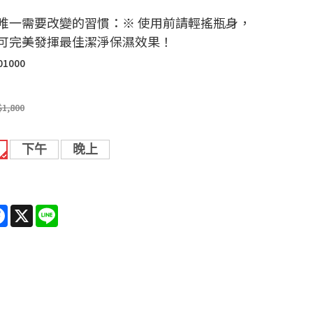
唯一需要改變的習慣：※ 使用前請輕搖瓶身，
可完美發揮最佳潔淨保濕效果！
01000
$1,800
下午
晚上
re
Facebook
X
Line