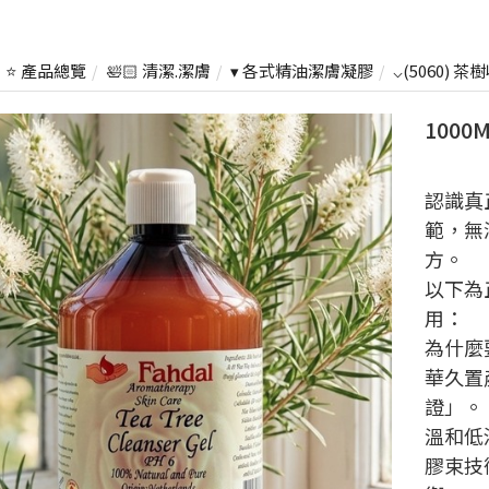
⭐ 產品總覽
🛀🏻 清潔.潔膚
▾ 各式精油潔膚凝膠
⌵(5060)
100
認識真
範，無
方。
以下為
用：
為什麼
華久置
證」。
溫和低
膠束技