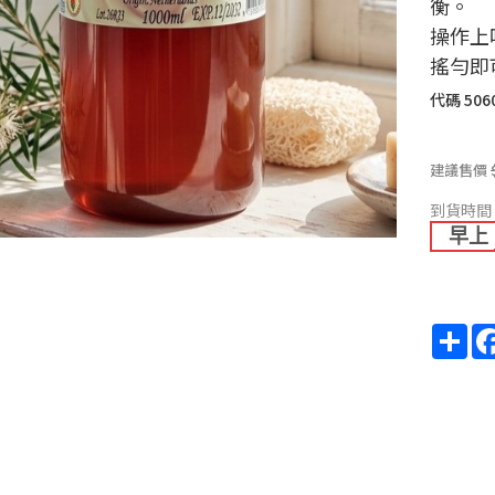
衡。
操作上
搖勻即
代碼
506
建議售價
到貨時間
早上
Sha