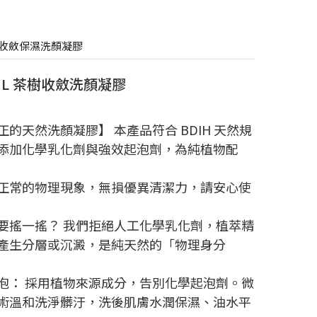
 茶樹收斂保濕洗顏凝膠
0ML 茶樹收斂洗顏凝膠
正的天然洗顏凝膠】 本產品符合 BDIH 天然規
添加化學乳化劑與強效起泡劑，為純植物配
正常的物理現象，無損優異清潔力，請安心使
要搖一搖？ 我們拒絕人工化學乳化劑，植萃精
產生分層或沉澱，是純天然的「物理身分
泡： 採用植物來源成分，告別化學起泡劑。微
術溫和洗淨髒汙，洗後肌膚水潤保濕、油水平