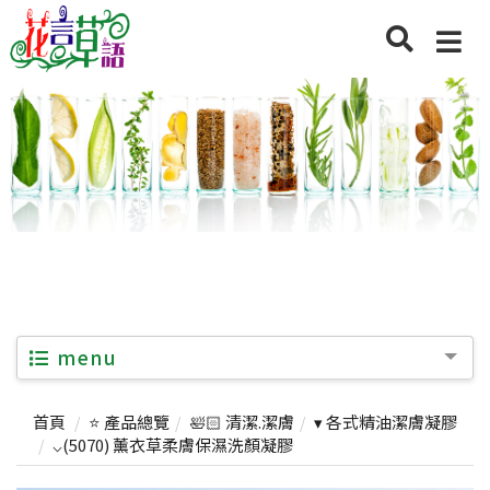
menu
首頁
⭐ 產品總覽
🛀🏻 清潔.潔膚
▾ 各式精油潔膚凝膠
⌵(5070) 薰衣草柔膚保濕洗顏凝膠