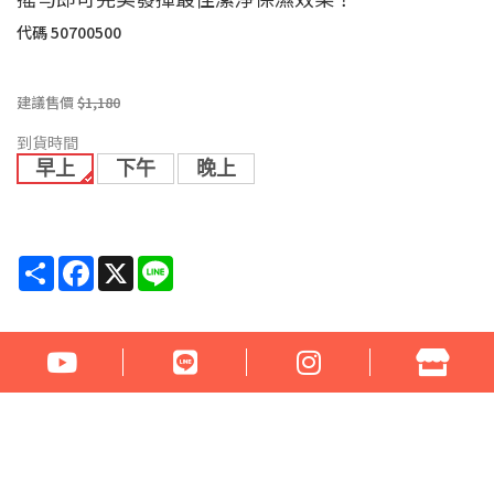
代碼
50700500
建議售價
$1,180
到貨時間
早上
下午
晚上
Share
Facebook
X
Line
* 此網頁為非VIP會員瀏覽介面，『VIP會員』請登入帳號密碼即可瀏
覽產品資訊及線上購物 *貴賓如需申請網站VIP會員，請點選
「VIP
會員申請說明」
，我們的連絡信箱是fahdal@fahdal.com.tw
『VIP會員』請登入