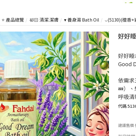
⭐ 產品總覽
🛀🏻 清潔.潔膚
▾ 養身湯 Bath Oil
⌵(5130)(檀
好好睡
好好睡
Good D
依需求
💤）
呼吸清
代碼
513
建議售價