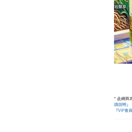
* 此網
請說明」
『VIP會