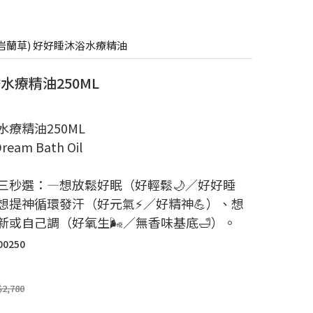
香+岩蘭草) 好好睡沐浴水療精油
水療精油250ML
水療精油250ML
ream Bath Oil
三秒選：—想放鬆好眠（好輕鬆🌙／好好睡
、想提神循環發汗（好元氣⚡／好精神💪）、想
新或自己調（好氧生🌬️／無香味基底🛁）。
00250
$2,780