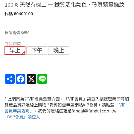
100% 天然有機土 ─ 鐵質活化氣色、矽質緊實撫紋
代碼
60400100
建議售價
$650
到貨時間
早上
下午
晚上
Share
Facebook
X
Line
* 此網頁為非VIP會員瀏覽介面，『VIP會員』請登入帳號密碼即可瀏
覽產品資訊及線上購物 *貴賓如需申請網站VIP會員，請點選
「VIP
會員申請說明」
，我們的連絡信箱是fahdal@fahdal.com.tw
『VIP會員』請登入