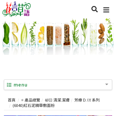
menu
首頁
⭐ 產品總覽
🛀🏻 清潔.潔膚
芳療 D. I.Y. 系列
(6040)紅石泥精華敷面粉