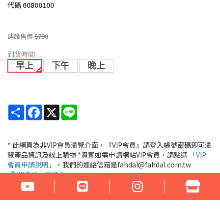
代碼
60800100
建議售價
$790
到貨時間
早上
下午
晚上
Share
Facebook
X
Line
* 此網頁為非VIP會員瀏覽介面，『VIP會員』請登入帳號密碼即可瀏
覽產品資訊及線上購物 *貴賓如需申請網站VIP會員，請點選
「VIP
會員申請說明」
，我們的連絡信箱是fahdal@fahdal.com.tw
『VIP會員』請登入