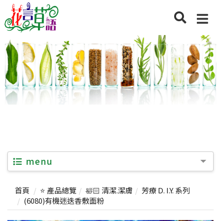
menu
首頁
⭐ 產品總覽
🛀🏻 清潔.潔膚
芳療 D. I.Y. 系列
(6080)有機迷迭香敷面粉