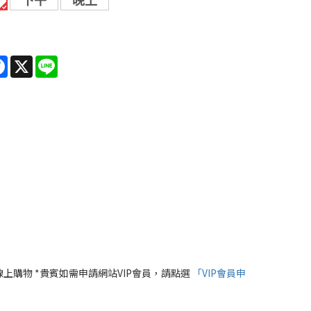
下午
晚上
re
Facebook
X
Line
線上購物 *貴賓如需申請網站VIP會員，請點選
「VIP會員申