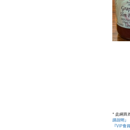
* 此網
請說明」
『VIP會