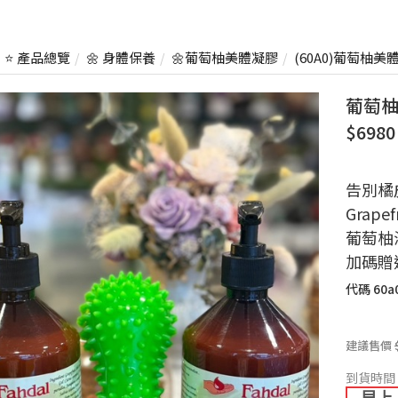
⭐ 產品總覽
🌼 身體保養
🌼葡萄柚美體凝膠
(60A0)葡萄柚美
葡萄柚
$69
告別橘
Grapef
葡萄柚海
加碼贈
代碼
60a
建議售價
到貨時間