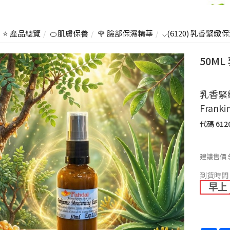
⭐ 產品總覽
🍊肌膚保養
🌹 臉部保濕精華
⌵(6120) 乳香緊緻
50M
乳香緊
Franki
代碼
612
建議售價
到貨時間
早上