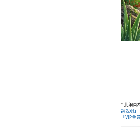
* 此網
請說明」
『VIP會