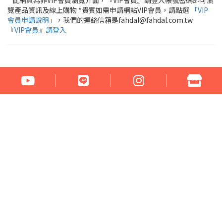
覽產品資訊及線上購物 *貴賓如需申請網站VIP會員，請點選
「VIP
會員申請說明」
，我們的連絡信箱是fahdal@fahdal.com.tw
『VIP會員』請登入
公司名稱：花言草語貿易有限公司
統一編號：97290531
地址：100臺北市中正區汀州路1段266-268號
電話：02-23329560 傳真：02-23321460
門市營業時間： 周一至周六 17:00 - 22:00
Email：fahdal@fahdal.com.tw
信用卡傳真訂單下載
網站地圖