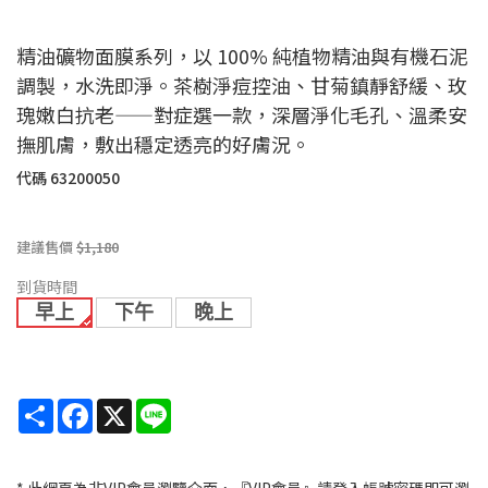
精油礦物面膜系列，以 100% 純植物精油與有機石泥
調製，水洗即淨。茶樹淨痘控油、甘菊鎮靜舒緩、玫
瑰嫩白抗老——對症選一款，深層淨化毛孔、溫柔安
撫肌膚，敷出穩定透亮的好膚況。
代碼
63200050
建議售價
$1,180
到貨時間
早上
下午
晚上
Share
Facebook
X
Line
* 此網頁為非VIP會員瀏覽介面，『VIP會員』請登入帳號密碼即可瀏