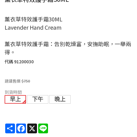
薰衣草特效護手霜30ML
Lavender Hand Cream
薰衣草特效護手霜：告別乾燥富，安撫助眠，一舉兩
得。
代碼
91200030
建議售價
$750
到貨時間
早上
下午
晚上
Share
Facebook
X
Line