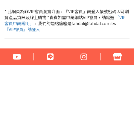
* 此網頁為非VIP會員瀏覽介面，『VIP會員』請登入帳號密碼即可瀏
覽產品資訊及線上購物 *貴賓如需申請網站VIP會員，請點選
「VIP
會員申請說明」
，我們的連絡信箱是fahdal@fahdal.com.tw
『VIP會員』請登入
公司名稱：花言草語貿易有限公司
統一編號：97290531
地址：100臺北市中正區汀州路1段266-268號
電話：02-23329560 傳真：02-23321460
門市營業時間： 周一至周六 17:00 - 22:00
Email：fahdal@fahdal.com.tw
信用卡傳真訂單下載
網站地圖