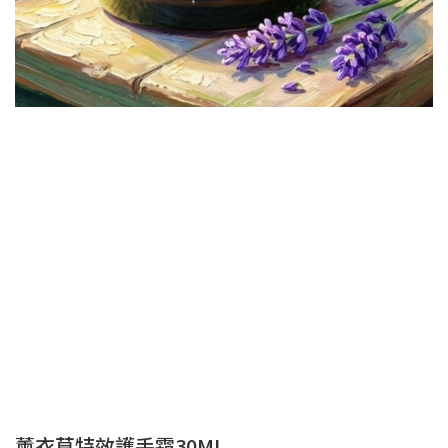
薰衣草特效護手霜30ML