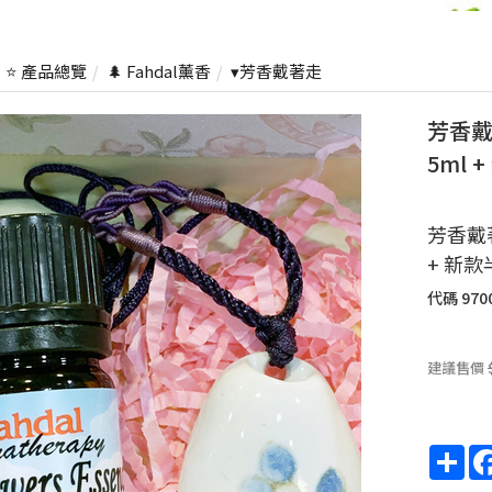
⭐ 產品總覽
🌲 Fahdal薰香
▾芳香戴著走
芳香戴
5ml 
芳香戴
+ 新款
代碼
970
建議售價
Sha