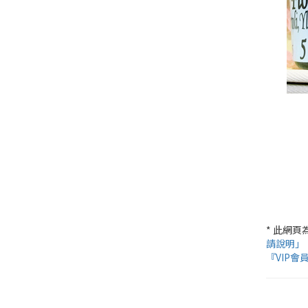
* 此網
請說明」
『VIP會