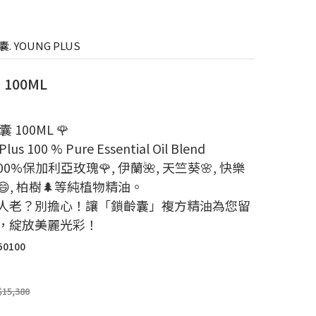
. YOUNG PLUS
100ML
囊 100ML 🌹
Plus 100 % Pure Essential Oil Blend
100%保加利亞玫瑰🌹, 伊蘭🌺, 天竺葵🌸, 快樂
, 柏樹🌲等純植物精油。
人老？別擔心！讓「鎖齡囊」複方精油為您留
，綻放美麗光彩！
50100
$15,380