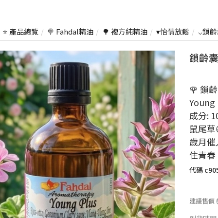
⭐ 產品總覽
🍭 Fahdal精油
🌳 複方純精油
▾怡情放鬆
⌵鎖齡囊
鎖齡囊 
🌹 鎖齡
Young 
成分: 
鼠尾草
歲月催
住青春
代碼
c90
建議售價