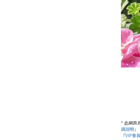
* 此網
請說明」
『VIP會