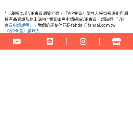
* 此網頁為非VIP會員瀏覽介面，『VIP會員』請登入帳號密碼即可瀏
覽產品資訊及線上購物 *貴賓如需申請網站VIP會員，請點選
「VIP
會員申請說明」
，我們的連絡信箱是fahdal@fahdal.com.tw
『VIP會員』請登入
公司名稱：花言草語貿易有限公司
統一編號：97290531
地址：100臺北市中正區汀州路1段266-268號
電話：02-23329560 傳真：02-23321460
門市營業時間： 周一至周六 17:00 - 22:00
Email：fahdal@fahdal.com.tw
信用卡傳真訂單下載
網站地圖