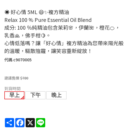
☀️ 好心情 5ML 😄✨複方精油
Relax 100 % Pure Essential Oil Blend
成分: 100 ％純精油包含茉莉🌸，伊蘭🌺，橙花🍊，
乳香🙏，佛手柑🍋。
心情低落嗎？讓「好心情」複方精油為您帶來陽光般
的溫暖，驅散陰霾，讓笑容重新綻放！
代碼
c9070005
建議售價
$780
到貨時間
早上
下午
晚上
Share
Facebook
X
Line