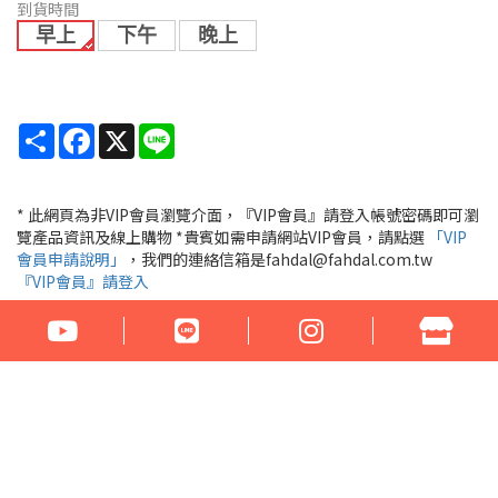
到貨時間
早上
下午
晚上
Share
Facebook
X
Line
* 此網頁為非VIP會員瀏覽介面，『VIP會員』請登入帳號密碼即可瀏
覽產品資訊及線上購物 *貴賓如需申請網站VIP會員，請點選
「VIP
會員申請說明」
，我們的連絡信箱是fahdal@fahdal.com.tw
『VIP會員』請登入
公司名稱：花言草語貿易有限公司
統一編號：97290531
地址：100臺北市中正區汀州路1段266-268號
電話：02-23329560 傳真：02-23321460