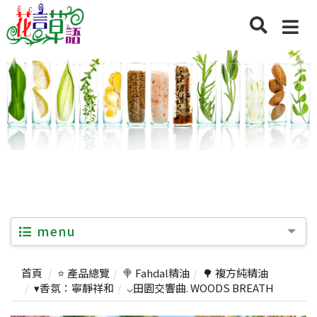
menu
首頁
⭐ 產品總覽
🍭 Fahdal精油
🌳 複方純精油
▾香氛：寧靜祥和
⌵田園交響曲. WOODS BREATH