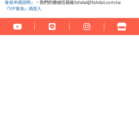
會員申請說明」
，我們的連絡信箱是fahdal@fahdal.com.tw
『VIP會員』請登入
公司名稱：花言草語貿易有限公司
統一編號：97290531
地址：100臺北市中正區汀州路1段266-268號
電話：02-23329560 傳真：02-23321460
門市營業時間： 周一至周六 17:00 - 22:00
Email：fahdal@fahdal.com.tw
信用卡傳真訂單下載
網站地圖
Copyright © 2022 . All rights reserved.
系統平台提供 HiNet 網路開店．企業建站
版
權所有‧請勿轉載