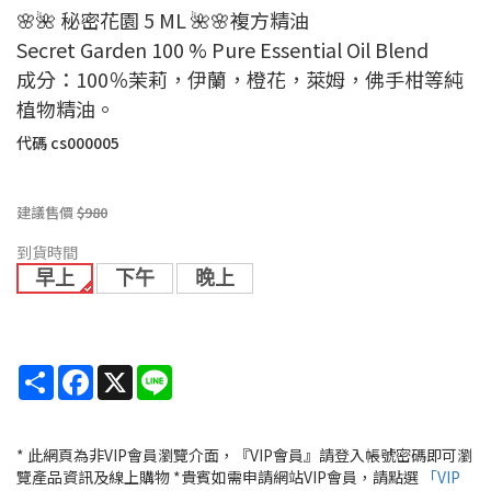
🌸🌺 秘密花園 5 ML 🌺🌸複方精油
Secret Garden 100 % Pure Essential Oil Blend
成分：100％茉莉，伊蘭，橙花，萊姆，佛手柑等純
植物精油。
代碼
cs000005
建議售價
$980
到貨時間
早上
下午
晚上
Share
Facebook
X
Line
* 此網頁為非VIP會員瀏覽介面，『VIP會員』請登入帳號密碼即可瀏
覽產品資訊及線上購物 *貴賓如需申請網站VIP會員，請點選
「VIP