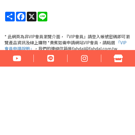
Share
Facebook
X
Line
* 此網頁為非VIP會員瀏覽介面，『VIP會員』請登入帳號密碼即可瀏
覽產品資訊及線上購物 *貴賓如需申請網站VIP會員，請點選
「VIP
會員申請說明」
，我們的連絡信箱是fahdal@fahdal.com.tw
『VIP會員』請登入
公司名稱：花言草語貿易有限公司
統一編號：97290531
地址：100臺北市中正區汀州路1段266-268號
電話：02-23329560 傳真：02-23321460
門市營業時間： 周一至周六 17:00 - 22:00
Email：fahdal@fahdal.com.tw