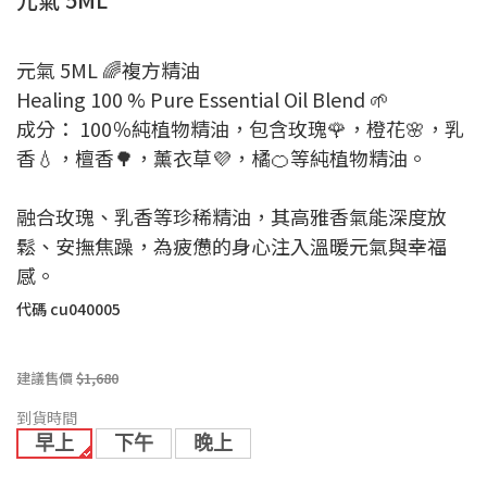
元氣 5ML 🌈複方精油
Healing 100 % Pure Essential Oil Blend 🌱
成分： 100％純植物精油，包含玫瑰🌹，橙花🌸，乳
香💧，檀香🌳，薰衣草💜，橘🍊等純植物精油。
融合玫瑰、乳香等珍稀精油，其高雅香氣能深度放
鬆、安撫焦躁，為疲憊的身心注入溫暖元氣與幸福
感。
代碼
cu040005
建議售價
$1,680
到貨時間
早上
下午
晚上