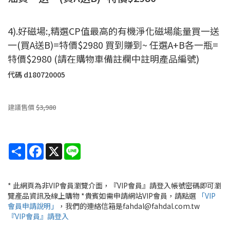
4).好磁場:,精選CP值最高的有機淨化磁場能量買一送
一(買A送B)=特價$2980 買到賺到~ 任選A+B各一瓶=
特價$2980 (請在購物車備註欄中註明產品編號)
代碼
d180720005
建議售價
$3,980
Share
Facebook
X
Line
* 此網頁為非VIP會員瀏覽介面，『VIP會員』請登入帳號密碼即可瀏
覽產品資訊及線上購物 *貴賓如需申請網站VIP會員，請點選
「VIP
會員申請說明」
，我們的連絡信箱是fahdal@fahdal.com.tw
『VIP會員』請登入