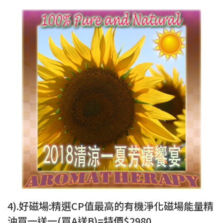
4).好磁場:精選CP值最高的有機淨化磁場能量精
油買一送一(買A送B)=特價$2980