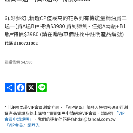
6).好夢幻:,精選CP值最高的花系列有機能量精油買二
送一(買A送B)=特價$3980 買到賺到~ 任選A兩瓶+B1
瓶=特價$3980 (請在購物車備註欄中註明產品編號)
代碼
d180721002
建議售價
$4,980
Share
Facebook
X
Line
* 此網頁為非VIP會員瀏覽介面，『VIP會員』請登入帳號密碼即可瀏
覽產品資訊及線上購物 *貴賓如需申請網站VIP會員，請點選
「VIP
會員申請說明」
，我們的連絡信箱是fahdal@fahdal.com.tw
『VIP會員』請登入