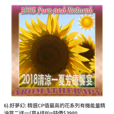
6).好夢幻: 精選CP值最高的花系列有機能量精
油買二送一(買A送B)=特價$3980