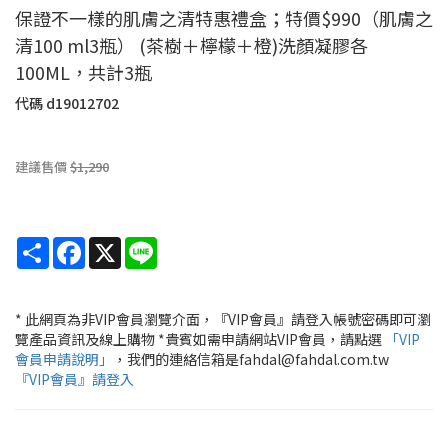
保證不一樣的肌膚之清特惠禮盒；特價$990（肌膚之
清100 ml3瓶） (茶樹＋檸檬＋橙)洗顏凝膠各
100ML，共計3瓶
代碼
d19012702
建議售價
$1,290
Share
Facebook
X
Line
* 此網頁為非VIP會員瀏覽介面，『VIP會員』請登入帳號密碼即可瀏
覽產品資訊及線上購物 *貴賓如需申請網站VIP會員，請點選
「VIP
會員申請說明」
，我們的連絡信箱是fahdal@fahdal.com.tw
『VIP會員』請登入