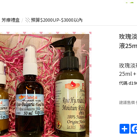
芳療禮盒
░ 預算$2000UP-$3000以內
玫瑰淡
液25
玫瑰淡
25ml
代碼
d19
建議售價
Sha