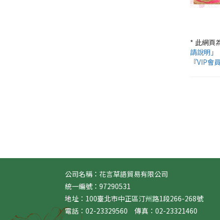
* 此網
請說明」
『VIP會
公司名稱：花言草語貿易有限公司
統一編號：97290531
地址：100臺北市中正區汀州路1段266-268號
電話：02-23329560 傳真：02-23321460