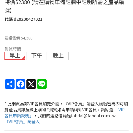
特價$2380 (請在購物車備註欄中註明所需之產品編
號)
代碼
d20200427021
建議售價
$4,380
到貨時間
早上
下午
晚上
Share
Facebook
X
Line
* 此網頁為非VIP會員瀏覽介面，『VIP會員』請登入帳號密碼即可瀏
覽產品資訊及線上購物 *貴賓如需申請網站VIP會員，請點選
「VIP
會員申請說明」
，我們的連絡信箱是fahdal@fahdal.com.tw
『VIP會員』請登入